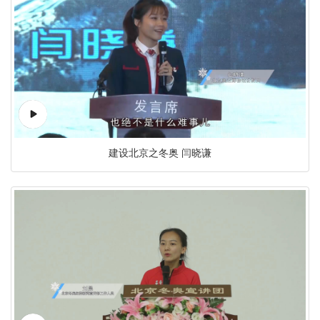
建设北京之冬奥 闫晓谦