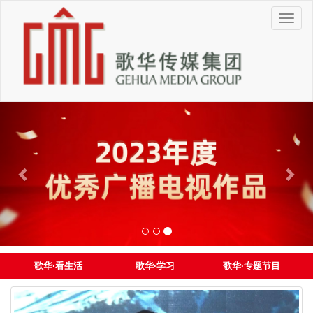
切
换
导
航
歌华·看生活
歌华·学习
歌华·专题节目