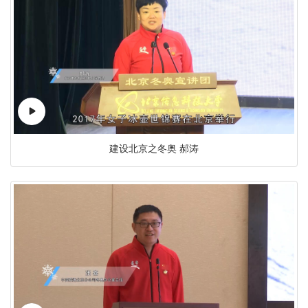
建设北京之冬奥 郝涛