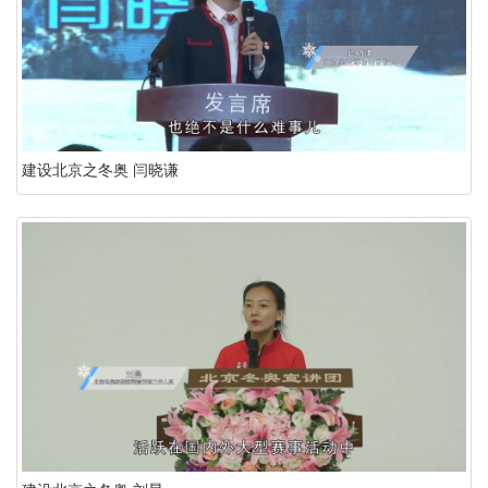
建设北京之冬奥 闫晓谦