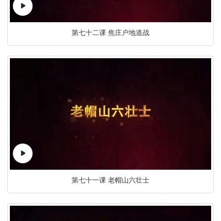
第七十二课 焦庄户地道战
第七十一课 老帽山六壮士