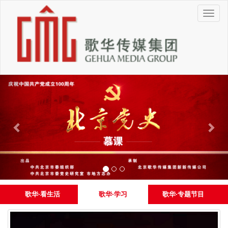
切
换
导
航
歌华·看生活
歌华·学习
歌华·专题节目