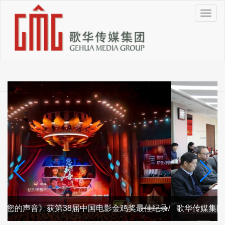
切
换
导
航
/
歌华传媒集团召开党的建设工作领导小组会