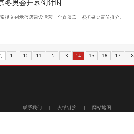
北京冬奥会开幕倒计时
紧抓文创示范店建设运营；全媒覆盖，紧抓盛会宣传推介。
页
1
10
11
12
13
14
15
16
17
18
..
联系我们
|
友情链接
|
网站地图
030 北京歌华传媒集团有限责任公司
京ICP备2020036352号
京公网安备