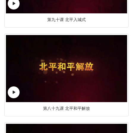
第九十课 北平入城式
第八十九课 北平和平解放