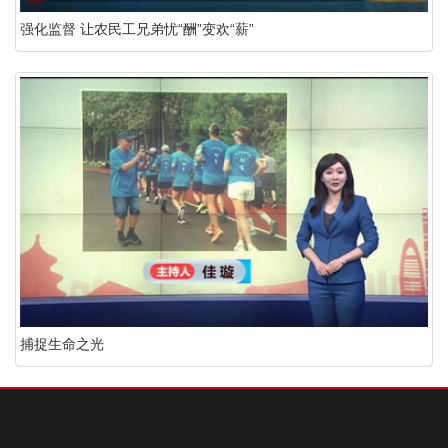
强化监督 让农民工兄弟忧“酬”变欢“薪”
捕捉生命之光