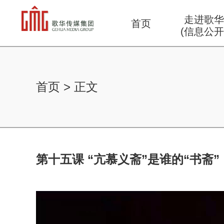
走进歌
首页
(信息公开
首页
>
正文
第十五课 “亢慕义斋”是谁的“书斋”