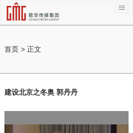
切
换
导
航
首页
>
正文
建设北京之冬奥 郭丹丹