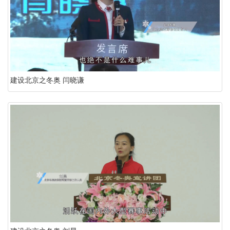
建设北京之冬奥 闫晓谦