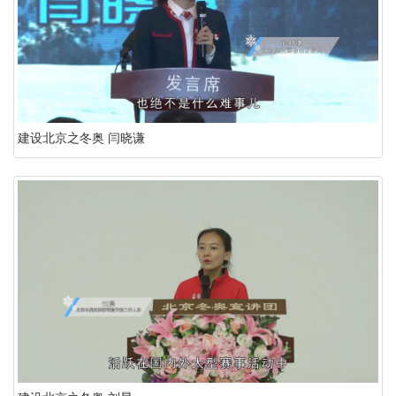
建设北京之冬奥 闫晓谦