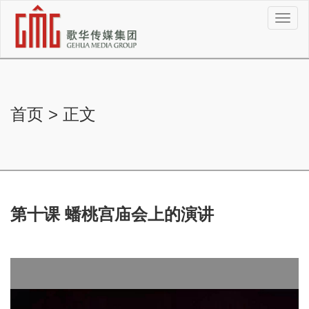
切
换
导
航
首页
>
正文
第十课 蟠桃宫庙会上的演讲