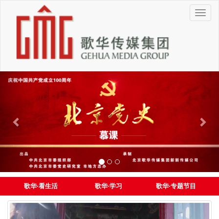
切
换
导
航
歌华·看生活
歌华·学习
歌华·专题节目