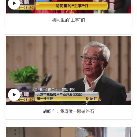
胡同里的“主事”们
胡昭广：我愿做一颗铺路石