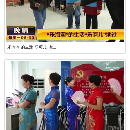
“乐淘淘”的生活“乐呵儿”地过