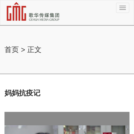
切
换
导
航
首页
>
正文
妈妈抗疫记